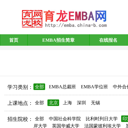
首页
EMBA招生简章
在线报名
EMBA招生简章
学习类别：
全部
EMBA总裁班
EMBA学位班
中外合
上课地点：
全部
北京
上海
深圳
无锡
招生院校：
全部
中国社会科学院
比利时列日大学
印
岸大学
英国华威大学
法国蒙彼利埃大学