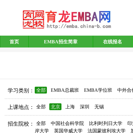
首页
EMBA招生简章
在线报名
EMBA招生简章
学习类别：
全部
EMBA总裁班
EMBA学位班
中外合
上课地点：
全部
北京
上海
深圳
无锡
招生院校：
全部
中国社会科学院
比利时列日大学
印
岸大学
英国华威大学
法国蒙彼利埃大学