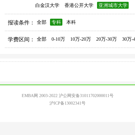
白金汉大学
香港公开大学
亚洲城市大学
报读条件：
全部
专科
本科
学费区间：
全部
0-10万
10万-20万
20万-30万
30万-
EMBA网 2003-2022
沪公网安备31011702000011号
沪ICP备13002341号