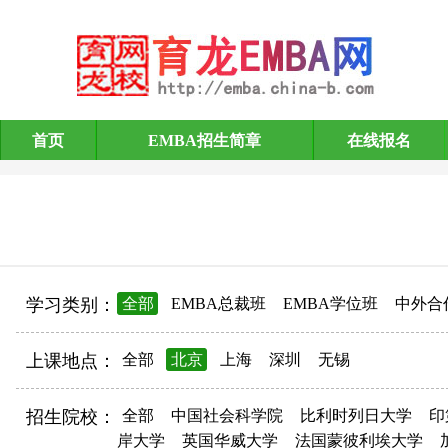
首页
EMBA招生简章
在线报名
EMBA招生简章
学习类别：
全部
EMBA总裁班
EMBA学位班
中外合
上课地点：
全部
北京
上海
深圳
无锡
招生院校：
全部
中国社会科学院
比利时列日大学
印
岸大学
英国华威大学
法国蒙彼利埃大学