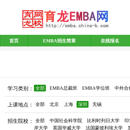
首页
EMBA招生简章
在线报名
EMBA招生简章
学习类别：
全部
EMBA总裁班
EMBA学位班
中外合
上课地点：
全部
北京
上海
深圳
无锡
招生院校：
全部
中国社会科学院
比利时列日大学
印
岸大学
英国华威大学
法国蒙彼利埃大学