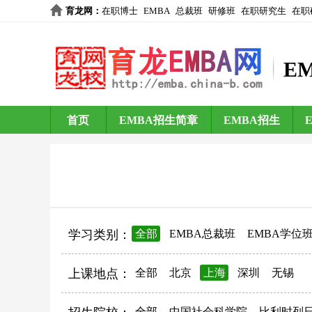
育龙网
：
在职博士
EMBA
总裁班
研修班
在职研究生
在职
E
首页
EMBA招生简章
EMBA招生
学习类别：
全部
EMBA总裁班
EMBA学位
上课地点：
全部
北京
上海
深圳
无锡
全部
中国社会科学院
比利时列