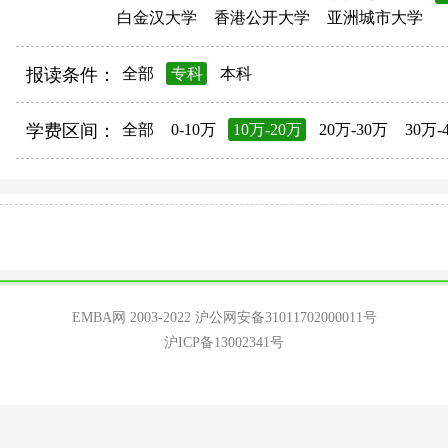
白金汉大学
香港公开大学
亚洲城市大学
报读条件：
全部
专科
本科
学费区间：
全部
0-10万
10万-20万
20万-30万
30万-
EMBA网 2003-2022
沪公网安备31011702000011号
沪ICP备13002341号