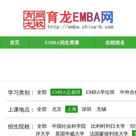
首页
EMBA招生简章
在线报名
EMBA招生简章
学习类别：
全部
EMBA总裁班
EMBA学位班
中外合
上课地点：
全部
北京
上海
深圳
无锡
招生院校：
全部
中国社会科学院
比利时列日大学
印
岸大学
英国华威大学
法国蒙彼利埃大学