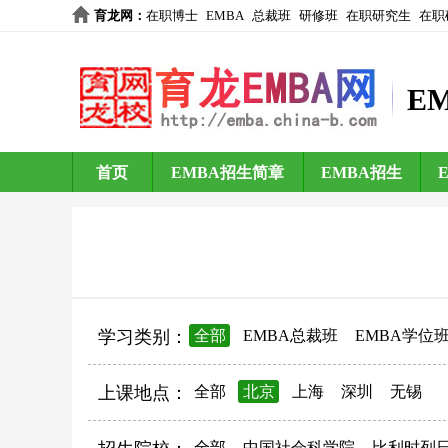
育龙网
：
在职博士
EMBA
总裁班
研修班
在职研究生
在职
E
首页
EMBA招生简章
EMBA招生
学习类别：
全部
EMBA总裁班
EMBA学位
上课地点：
全部
北京
上海
深圳
无锡
全部
中国社会科学院
比利时列