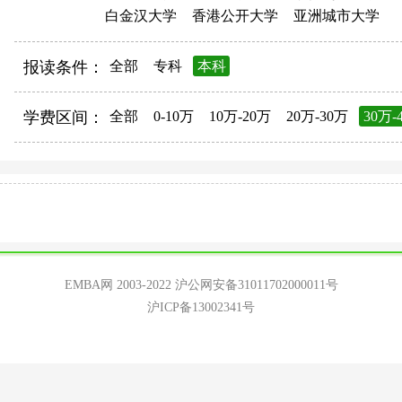
白金汉大学
香港公开大学
亚洲城市大学
报读条件：
全部
专科
本科
学费区间：
全部
0-10万
10万-20万
20万-30万
30万-
EMBA网 2003-2022
沪公网安备31011702000011号
沪ICP备13002341号