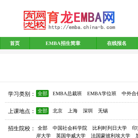
首页
EMBA招生简章
在线报名
EMBA招生简章
学习类别：
全部
EMBA总裁班
EMBA学位班
中外合
上课地点：
全部
北京
上海
深圳
无锡
招生院校：
全部
中国社会科学院
比利时列日大学
印
岸大学
英国华威大学
法国蒙彼利埃大学