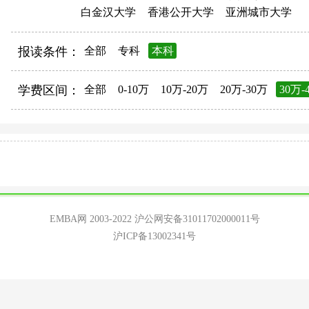
白金汉大学
香港公开大学
亚洲城市大学
报读条件：
全部
专科
本科
学费区间：
全部
0-10万
10万-20万
20万-30万
30万-
EMBA网 2003-2022
沪公网安备31011702000011号
沪ICP备13002341号