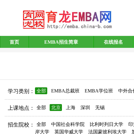
首页
EMBA招生简章
在线报名
EMBA招生简章
学习类别：
全部
EMBA总裁班
EMBA学位班
中外合
上课地点：
全部
北京
上海
深圳
无锡
招生院校：
全部
中国社会科学院
比利时列日大学
印
岸大学
英国华威大学
法国蒙彼利埃大学