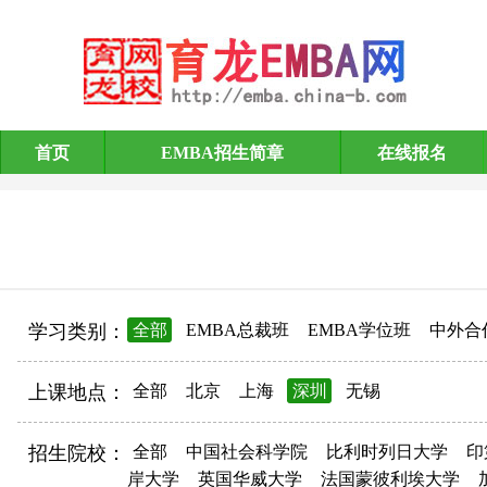
首页
EMBA招生简章
在线报名
EMBA招生简章
学习类别：
全部
EMBA总裁班
EMBA学位班
中外合
上课地点：
全部
北京
上海
深圳
无锡
招生院校：
全部
中国社会科学院
比利时列日大学
印
岸大学
英国华威大学
法国蒙彼利埃大学