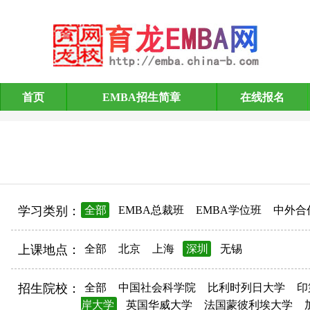
首页
EMBA招生简章
在线报名
EMBA招生简章
学习类别：
全部
EMBA总裁班
EMBA学位班
中外合
上课地点：
全部
北京
上海
深圳
无锡
招生院校：
全部
中国社会科学院
比利时列日大学
印
岸大学
英国华威大学
法国蒙彼利埃大学