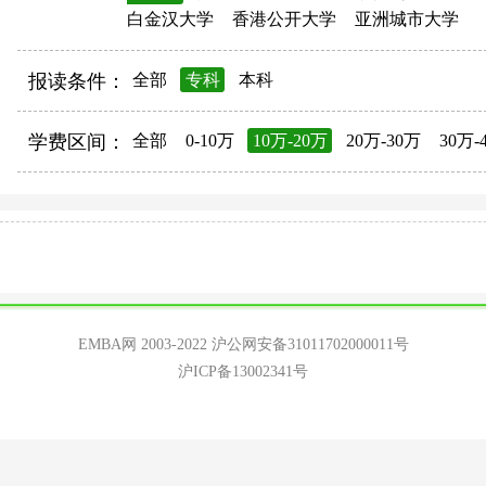
白金汉大学
香港公开大学
亚洲城市大学
报读条件：
全部
专科
本科
学费区间：
全部
0-10万
10万-20万
20万-30万
30万-
EMBA网 2003-2022
沪公网安备31011702000011号
沪ICP备13002341号