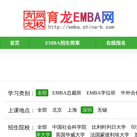
首页
EMBA招生简章
在线报名
EMBA招生简章
学习类别：
全部
EMBA总裁班
EMBA学位班
中外合
上课地点：
全部
北京
上海
深圳
无锡
招生院校：
全部
中国社会科学院
比利时列日大学
印
岸大学
英国华威大学
法国蒙彼利埃大学