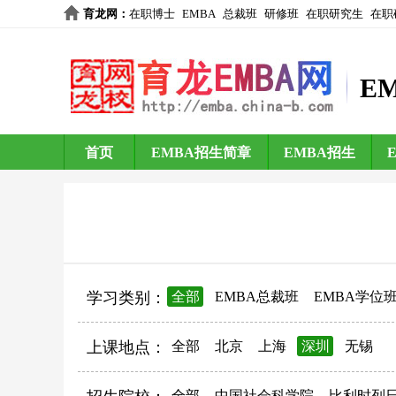
育龙网
：
在职博士
EMBA
总裁班
研修班
在职研究生
在职
E
首页
EMBA招生简章
EMBA招生
学习类别：
全部
EMBA总裁班
EMBA学位
上课地点：
全部
北京
上海
深圳
无锡
全部
中国社会科学院
比利时列