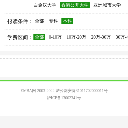
白金汉大学
香港公开大学
亚洲城市大学
报读条件：
全部
专科
本科
学费区间：
全部
0-10万
10万-20万
20万-30万
30万-
EMBA网 2003-2022
沪公网安备31011702000011号
沪ICP备13002341号