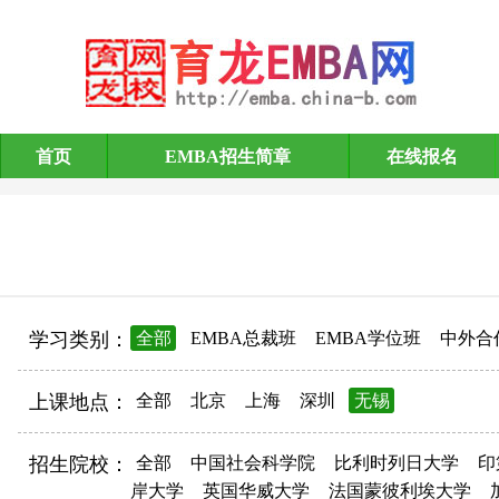
首页
EMBA招生简章
在线报名
EMBA招生简章
学习类别：
全部
EMBA总裁班
EMBA学位班
中外合
上课地点：
全部
北京
上海
深圳
无锡
招生院校：
全部
中国社会科学院
比利时列日大学
印
岸大学
英国华威大学
法国蒙彼利埃大学