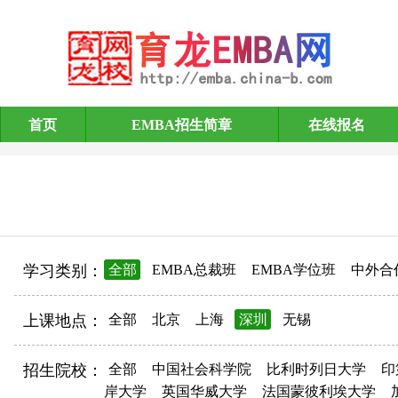
首页
EMBA招生简章
在线报名
EMBA招生简章
学习类别：
全部
EMBA总裁班
EMBA学位班
中外合
上课地点：
全部
北京
上海
深圳
无锡
招生院校：
全部
中国社会科学院
比利时列日大学
印
岸大学
英国华威大学
法国蒙彼利埃大学