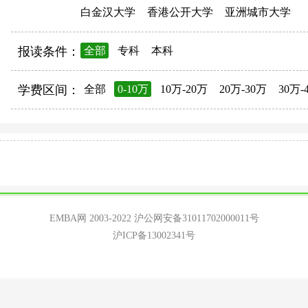
白金汉大学
香港公开大学
亚洲城市大学
报读条件：
全部
专科
本科
学费区间：
全部
0-10万
10万-20万
20万-30万
30万-
EMBA网 2003-2022
沪公网安备31011702000011号
沪ICP备13002341号