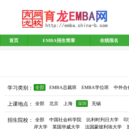
首页
EMBA招生简章
在线报名
EMBA招生简章
学习类别：
全部
EMBA总裁班
EMBA学位班
中外合
上课地点：
全部
北京
上海
深圳
无锡
招生院校：
全部
中国社会科学院
比利时列日大学
印
岸大学
英国华威大学
法国蒙彼利埃大学