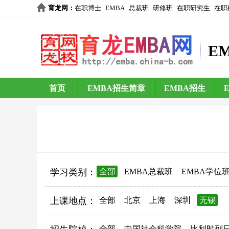
育龙网
：
在职博士
EMBA
总裁班
研修班
在职研究生
在职
E
首页
EMBA招生简章
EMBA招生
学习类别：
全部
EMBA总裁班
EMBA学位
上课地点：
全部
北京
上海
深圳
无锡
全部
中国社会科学院
比利时列