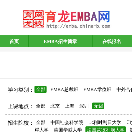
首页
EMBA招生简章
在线报名
EMBA招生简章
学习类别：
全部
EMBA总裁班
EMBA学位班
中外合
上课地点：
全部
北京
上海
深圳
无锡
招生院校：
全部
中国社会科学院
比利时列日大学
印
岸大学
英国华威大学
法国蒙彼利埃大学