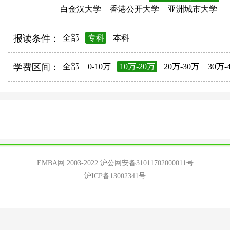
白金汉大学
香港公开大学
亚洲城市大学
报读条件：
全部
专科
本科
学费区间：
全部
0-10万
10万-20万
20万-30万
30万-
EMBA网 2003-2022
沪公网安备31011702000011号
沪ICP备13002341号