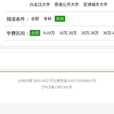
白金汉大学
香港公开大学
亚洲城市大学
报读条件：
全部
专科
本科
学费区间：
全部
0-10万
10万-20万
20万-30万
30万-
EMBA网 2003-2022
沪公网安备31011702000011号
沪ICP备13002341号