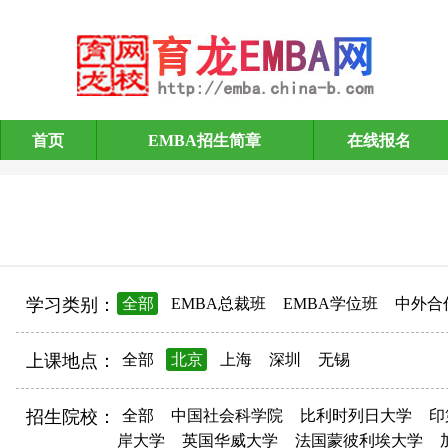
首页
EMBA招生简章
在线报名
EMBA招生简章
学习类别：
全部
EMBA总裁班
EMBA学位班
中外合
上课地点：
全部
北京
上海
深圳
无锡
招生院校：
全部
中国社会科学院
比利时列日大学
印
岸大学
英国华威大学
法国蒙彼利埃大学