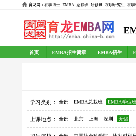
育龙网
：
在职博士
EMBA
总裁班
研修班
在职研究生
在职
E
首页
EMBA招生简章
EMBA招生
学习类别：
全部
EMBA总裁班
EMBA学位
上课地点：
全部
北京
上海
深圳
无锡
全部
中国社会科学院
比利时列