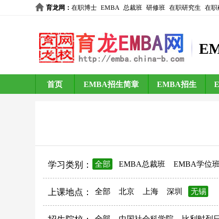
育龙网
：
在职博士
EMBA
总裁班
研修班
在职研究生
在职
E
首页
EMBA招生简章
EMBA招生
学习类别：
全部
EMBA总裁班
EMBA学位
上课地点：
全部
北京
上海
深圳
无锡
全部
中国社会科学院
比利时列