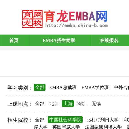
首页
EMBA招生简章
在线报名
EMBA招生简章
学习类别：
全部
EMBA总裁班
EMBA学位班
中外合
上课地点：
全部
北京
上海
深圳
无锡
招生院校：
全部
中国社会科学院
比利时列日大学
印
岸大学
英国华威大学
法国蒙彼利埃大学