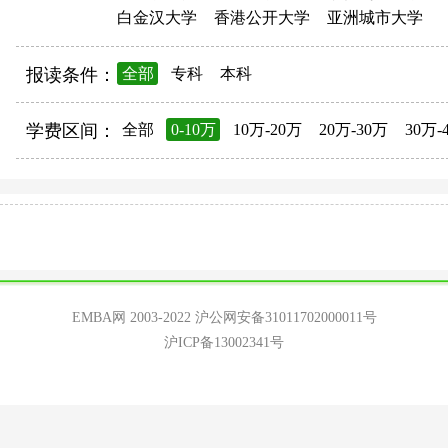
白金汉大学
香港公开大学
亚洲城市大学
报读条件：
全部
专科
本科
学费区间：
全部
0-10万
10万-20万
20万-30万
30万-
EMBA网 2003-2022
沪公网安备31011702000011号
沪ICP备13002341号