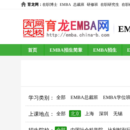
育龙网
：
在职博士
EMBA
总裁班
研修班
在职研究生
在职
E
首页
EMBA招生简章
EMBA招生
学习类别：
全部
EMBA总裁班
EMBA学位
上课地点：
全部
北京
上海
深圳
无锡
全部
中国社会科学院
比利时列