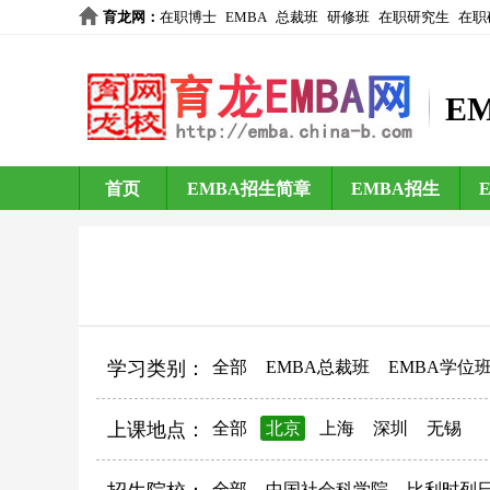
育龙网
：
在职博士
EMBA
总裁班
研修班
在职研究生
在职
E
首页
EMBA招生简章
EMBA招生
学习类别：
全部
EMBA总裁班
EMBA学位
上课地点：
全部
北京
上海
深圳
无锡
全部
中国社会科学院
比利时列