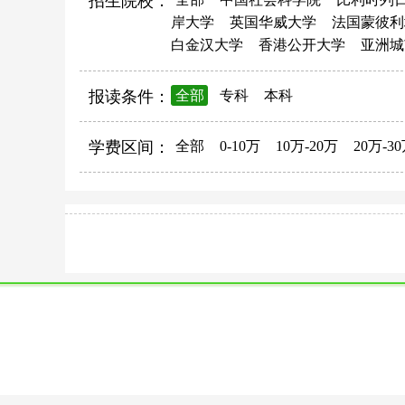
招生院校：
岸大学
英国华威大学
法国蒙彼利
白金汉大学
香港公开大学
亚洲城
报读条件：
全部
专科
本科
学费区间：
全部
0-10万
10万-20万
20万-3