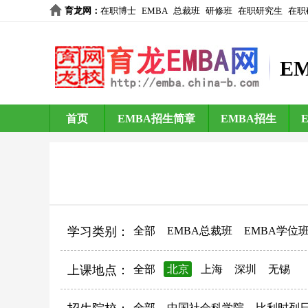
育龙网
：
在职博士
EMBA
总裁班
研修班
在职研究生
在职
E
首页
EMBA招生简章
EMBA招生
学习类别：
全部
EMBA总裁班
EMBA学位
上课地点：
全部
北京
上海
深圳
无锡
全部
中国社会科学院
比利时列