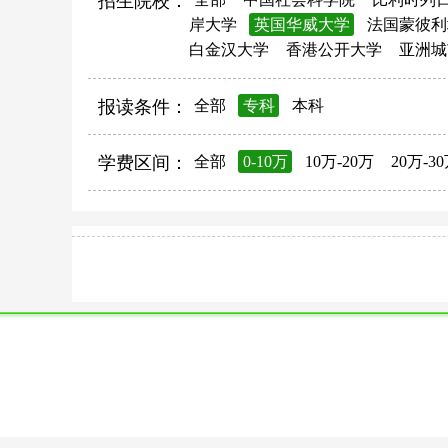
招生院校：
岸大学
英国华威大学
法国蒙彼利
白金汉大学
香港公开大学
亚洲城
报读条件：
全部
专科
本科
学费区间：
全部
0-10万
10万-20万
20万-3