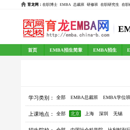
育龙网
：
在职博士
EMBA
总裁班
研修班
在职研究生
在职
E
首页
EMBA招生简章
EMBA招生
学习类别：
全部
EMBA总裁班
EMBA学位
上课地点：
全部
北京
上海
深圳
无锡
全部
中国社会科学院
比利时列