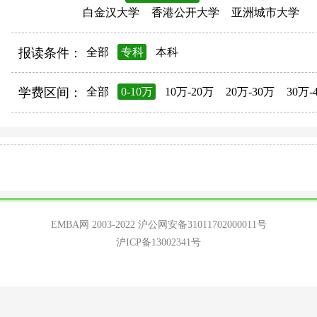
白金汉大学
香港公开大学
亚洲城市大学
报读条件：
全部
专科
本科
学费区间：
全部
0-10万
10万-20万
20万-30万
30万-
EMBA网 2003-2022
沪公网安备31011702000011号
沪ICP备13002341号