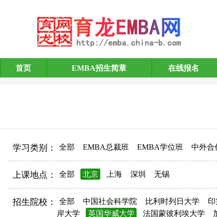
首页
EMBA招生简章
在线报名
EMBA招生简章
学习类别：
全部
EMBA总裁班
EMBA学位班
中外合
上课地点：
全部
北京
上海
深圳
无锡
招生院校：
全部
中国社会科学院
比利时列日大学
印
岸大学
英国华威大学
法国蒙彼利埃大学