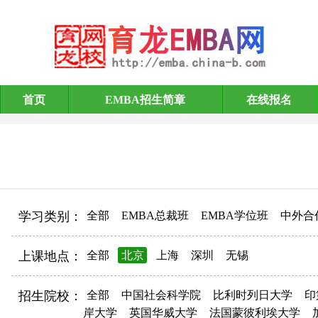
首页
EMBA招生简章
在线报名
EMBA招生简章
学习类别：
全部
EMBA总裁班
EMBA学位班
中外合
上课地点：
全部
北京
上海
深圳
无锡
招生院校：
全部
中国社会科学院
比利时列日大学
印
岸大学
英国华威大学
法国蒙彼利埃大学