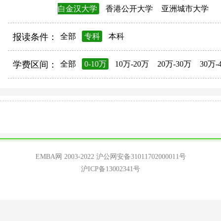
白金汉大学
香港公开大学
亚洲城市大学
报读条件：
全部
专科
本科
学费区间：
全部
0-10万
10万-20万
20万-30万
30万-
EMBA网 2003-2022
沪公网安备31011702000011号
沪ICP备13002341号