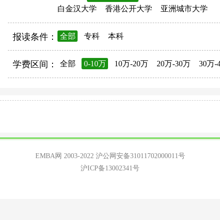
白金汉大学
香港公开大学
亚洲城市大学
报读条件：
全部
专科
本科
学费区间：
全部
0-10万
10万-20万
20万-30万
30万-
EMBA网 2003-2022
沪公网安备31011702000011号
沪ICP备13002341号