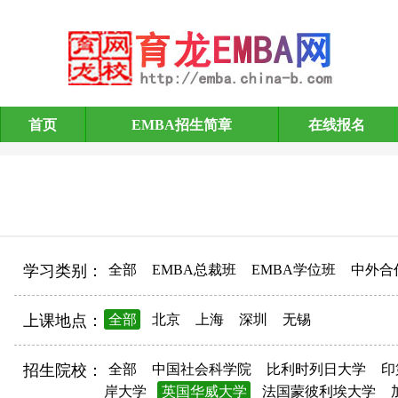
首页
EMBA招生简章
在线报名
EMBA招生简章
学习类别：
全部
EMBA总裁班
EMBA学位班
中外合
上课地点：
全部
北京
上海
深圳
无锡
招生院校：
全部
中国社会科学院
比利时列日大学
印
岸大学
英国华威大学
法国蒙彼利埃大学