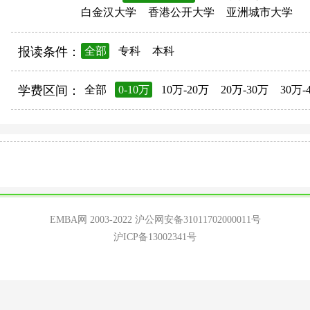
白金汉大学
香港公开大学
亚洲城市大学
报读条件：
全部
专科
本科
学费区间：
全部
0-10万
10万-20万
20万-30万
30万-
EMBA网 2003-2022
沪公网安备31011702000011号
沪ICP备13002341号