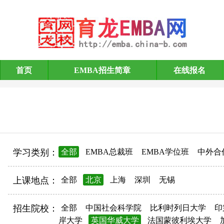
首页
EMBA招生简章
在线报名
EMBA招生简章
学习类别：
全部
EMBA总裁班
EMBA学位班
中外合
上课地点：
全部
北京
上海
深圳
无锡
招生院校：
全部
中国社会科学院
比利时列日大学
印
岸大学
英国华威大学
法国蒙彼利埃大学