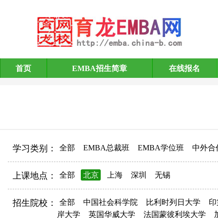
首页
EMBA招生简章
在线报名
EMBA招生简章
学习类别：
全部
EMBA总裁班
EMBA学位班
中外合
上课地点：
全部
北京
上海
深圳
无锡
招生院校：
全部
中国社会科学院
比利时列日大学
印
岸大学
英国华威大学
法国蒙彼利埃大学