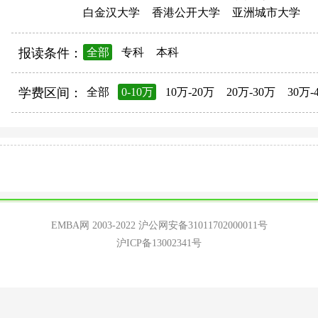
白金汉大学
香港公开大学
亚洲城市大学
报读条件：
全部
专科
本科
学费区间：
全部
0-10万
10万-20万
20万-30万
30万-
EMBA网 2003-2022
沪公网安备31011702000011号
沪ICP备13002341号