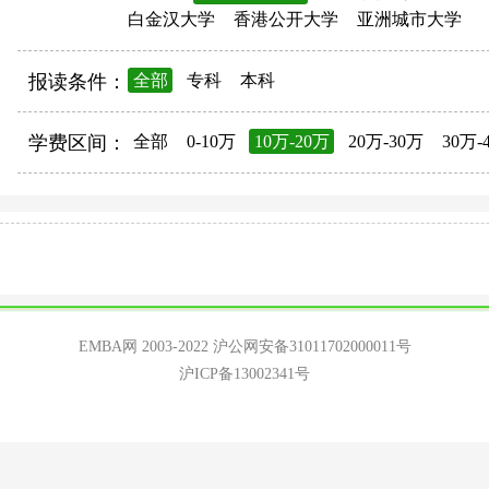
白金汉大学
香港公开大学
亚洲城市大学
报读条件：
全部
专科
本科
学费区间：
全部
0-10万
10万-20万
20万-30万
30万-
EMBA网 2003-2022
沪公网安备31011702000011号
沪ICP备13002341号