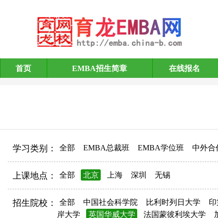
首页
EMBA招生简章
在线报名
EMBA招生简章
学习类别：
全部
EMBA总裁班
EMBA学位班
中外合
上课地点：
全部
北京
上海
深圳
无锡
招生院校：
全部
中国社会科学院
比利时列日大学
印
岸大学
英国华威大学
法国蒙彼利埃大学