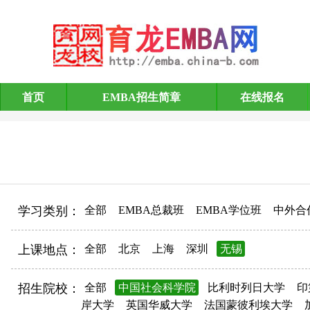
首页
EMBA招生简章
在线报名
EMBA招生简章
学习类别：
全部
EMBA总裁班
EMBA学位班
中外合
上课地点：
全部
北京
上海
深圳
无锡
招生院校：
全部
中国社会科学院
比利时列日大学
印
岸大学
英国华威大学
法国蒙彼利埃大学