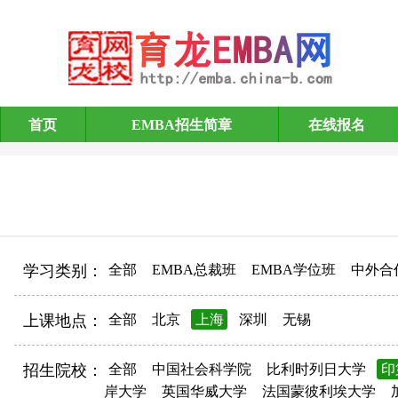
首页
EMBA招生简章
在线报名
EMBA招生简章
学习类别：
全部
EMBA总裁班
EMBA学位班
中外合
上课地点：
全部
北京
上海
深圳
无锡
招生院校：
全部
中国社会科学院
比利时列日大学
印
岸大学
英国华威大学
法国蒙彼利埃大学