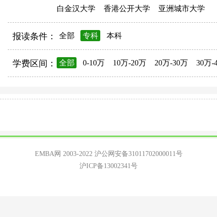
白金汉大学
香港公开大学
亚洲城市大学
报读条件：
全部
专科
本科
学费区间：
全部
0-10万
10万-20万
20万-30万
30万-
EMBA网 2003-2022
沪公网安备31011702000011号
沪ICP备13002341号