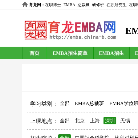
育龙网
：
在职博士
EMBA
总裁班
研修班
在职研究生
在职
E
首页
EMBA招生简章
EMBA招生
学习类别：
全部
EMBA总裁班
EMBA学位
上课地点：
全部
北京
上海
深圳
无锡
全部
中国社会科学院
比利时列