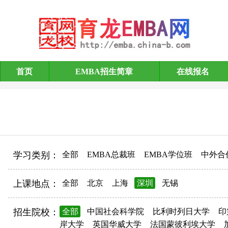
首页
EMBA招生简章
在线报名
EMBA招生简章
学习类别：
全部
EMBA总裁班
EMBA学位班
中外合
上课地点：
全部
北京
上海
深圳
无锡
招生院校：
全部
中国社会科学院
比利时列日大学
印
岸大学
英国华威大学
法国蒙彼利埃大学