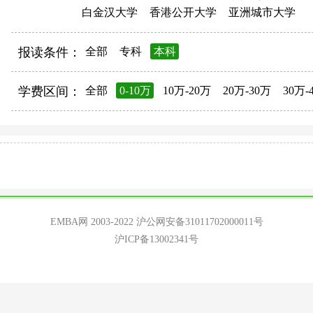
白金汉大学
香港公开大学
亚洲城市大学
报读条件：
全部
专科
本科
学费区间：
全部
0-10万
10万-20万
20万-30万
30万-
EMBA网 2003-2022
沪公网安备31011702000011号
沪ICP备13002341号