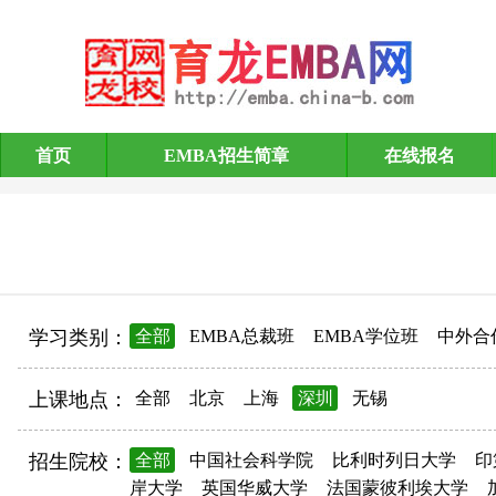
首页
EMBA招生简章
在线报名
EMBA招生简章
学习类别：
全部
EMBA总裁班
EMBA学位班
中外合
上课地点：
全部
北京
上海
深圳
无锡
招生院校：
全部
中国社会科学院
比利时列日大学
印
岸大学
英国华威大学
法国蒙彼利埃大学