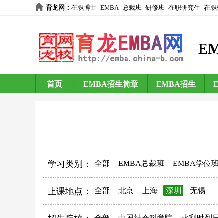
育龙网
：
在职博士
EMBA
总裁班
研修班
在职研究生
在职
E
首页
EMBA招生简章
EMBA招生
学习类别：
全部
EMBA总裁班
EMBA学位
上课地点：
全部
北京
上海
深圳
无锡
全部
中国社会科学院
比利时列