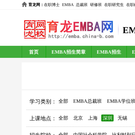
育龙网
：
在职博士
EMBA
总裁班
研修班
在职研究生
在职
E
首页
EMBA招生简章
EMBA招生
学习类别：
全部
EMBA总裁班
EMBA学位
上课地点：
全部
北京
上海
深圳
无锡
全部
中国社会科学院
比利时列