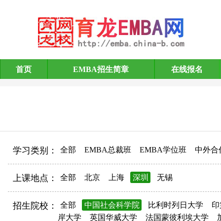
首页
EMBA招生简章
在线报名
EMBA招生简章
学习类别：
全部
EMBA总裁班
EMBA学位班
中外合
上课地点：
全部
北京
上海
深圳
无锡
招生院校：
全部
中国社会科学院
比利时列日大学
印
岸大学
英国华威大学
法国蒙彼利埃大学