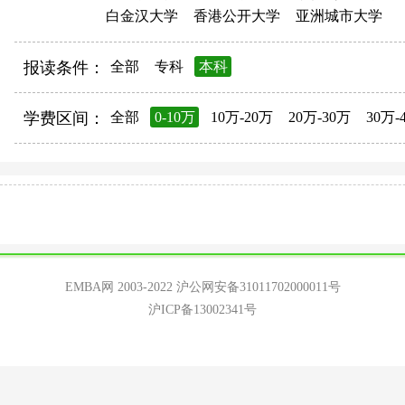
白金汉大学
香港公开大学
亚洲城市大学
报读条件：
全部
专科
本科
学费区间：
全部
0-10万
10万-20万
20万-30万
30万-
EMBA网 2003-2022
沪公网安备31011702000011号
沪ICP备13002341号