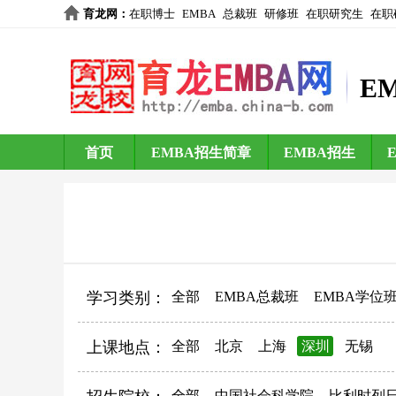
育龙网
：
在职博士
EMBA
总裁班
研修班
在职研究生
在职
E
首页
EMBA招生简章
EMBA招生
学习类别：
全部
EMBA总裁班
EMBA学位
上课地点：
全部
北京
上海
深圳
无锡
全部
中国社会科学院
比利时列