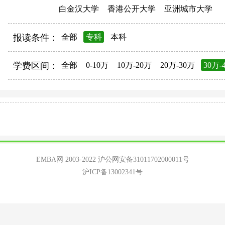
白金汉大学
香港公开大学
亚洲城市大学
报读条件：
全部
专科
本科
学费区间：
全部
0-10万
10万-20万
20万-30万
30万-
EMBA网 2003-2022
沪公网安备31011702000011号
沪ICP备13002341号