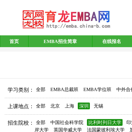
首页
EMBA招生简章
在线报名
EMBA招生简章
学习类别：
全部
EMBA总裁班
EMBA学位班
中外合
上课地点：
全部
北京
上海
深圳
无锡
招生院校：
全部
中国社会科学院
比利时列日大学
印
岸大学
英国华威大学
法国蒙彼利埃大学