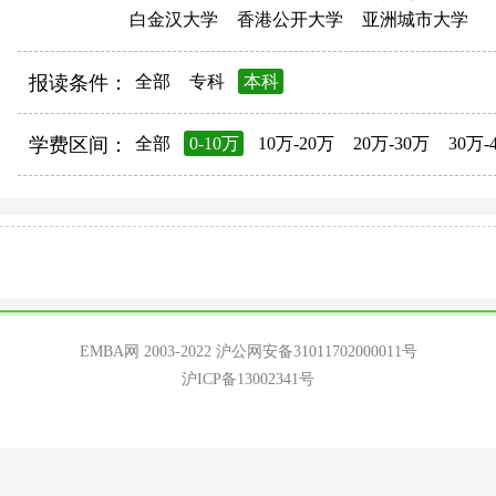
白金汉大学
香港公开大学
亚洲城市大学
报读条件：
全部
专科
本科
学费区间：
全部
0-10万
10万-20万
20万-30万
30万-
EMBA网 2003-2022
沪公网安备31011702000011号
沪ICP备13002341号