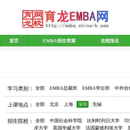
首页
EMBA招生简章
在线报名
EMBA招生简章
学习类别：
全部
EMBA总裁班
EMBA学位班
中外合
上课地点：
全部
北京
上海
深圳
无锡
招生院校：
全部
中国社会科学院
比利时列日大学
印
岸大学
英国华威大学
法国蒙彼利埃大学