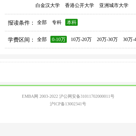
白金汉大学
香港公开大学
亚洲城市大学
报读条件：
全部
专科
本科
学费区间：
全部
0-10万
10万-20万
20万-30万
30万-
EMBA网 2003-2022
沪公网安备31011702000011号
沪ICP备13002341号