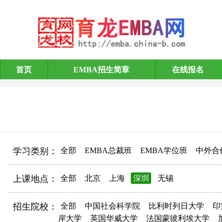
首页
EMBA招生简章
在线报名
EMBA招生简章
学习类别：
全部
EMBA总裁班
EMBA学位班
中外合
上课地点：
全部
北京
上海
深圳
无锡
招生院校：
全部
中国社会科学院
比利时列日大学
印
岸大学
英国华威大学
法国蒙彼利埃大学