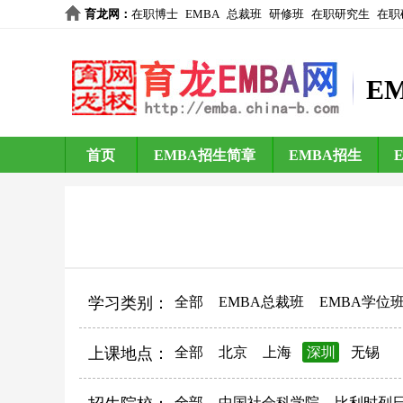
育龙网
：
在职博士
EMBA
总裁班
研修班
在职研究生
在职
E
首页
EMBA招生简章
EMBA招生
学习类别：
全部
EMBA总裁班
EMBA学位
上课地点：
全部
北京
上海
深圳
无锡
全部
中国社会科学院
比利时列