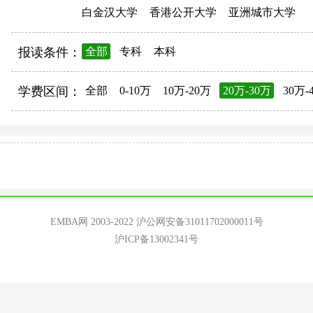
白金汉大学
香港公开大学
亚洲城市大学
报读条件：
全部
专科
本科
学费区间：
全部
0-10万
10万-20万
20万-30万
30万-
EMBA网 2003-2022
沪公网安备31011702000011号
沪ICP备13002341号