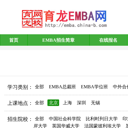
首页
EMBA招生简章
在线报名
EMBA招生简章
学习类别：
全部
EMBA总裁班
EMBA学位班
中外合
上课地点：
全部
北京
上海
深圳
无锡
招生院校：
全部
中国社会科学院
比利时列日大学
印
岸大学
英国华威大学
法国蒙彼利埃大学