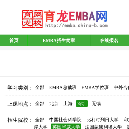
首页
EMBA招生简章
在线报名
EMBA招生简章
学习类别：
全部
EMBA总裁班
EMBA学位班
中外合
上课地点：
全部
北京
上海
深圳
无锡
招生院校：
全部
中国社会科学院
比利时列日大学
印
岸大学
英国华威大学
法国蒙彼利埃大学