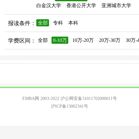
白金汉大学
香港公开大学
亚洲城市大学
报读条件：
全部
专科
本科
学费区间：
全部
0-10万
10万-20万
20万-30万
30万-
EMBA网 2003-2022
沪公网安备31011702000011号
沪ICP备13002341号