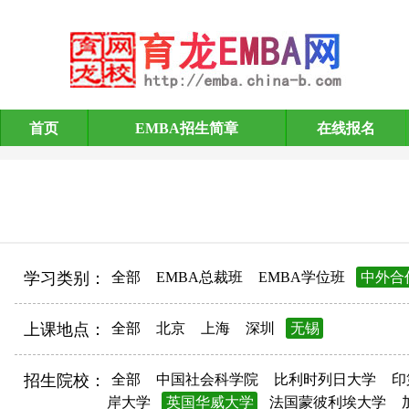
首页
EMBA招生简章
在线报名
EMBA招生简章
学习类别：
全部
EMBA总裁班
EMBA学位班
中外合
上课地点：
全部
北京
上海
深圳
无锡
招生院校：
全部
中国社会科学院
比利时列日大学
印
岸大学
英国华威大学
法国蒙彼利埃大学