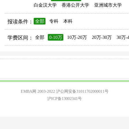
白金汉大学
香港公开大学
亚洲城市大学
报读条件：
全部
专科
本科
学费区间：
全部
0-10万
10万-20万
20万-30万
30万-
EMBA网 2003-2022
沪公网安备31011702000011号
沪ICP备13002341号