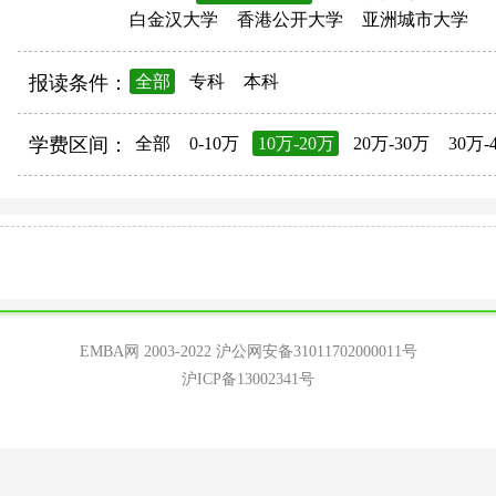
白金汉大学
香港公开大学
亚洲城市大学
报读条件：
全部
专科
本科
学费区间：
全部
0-10万
10万-20万
20万-30万
30万-
EMBA网 2003-2022
沪公网安备31011702000011号
沪ICP备13002341号