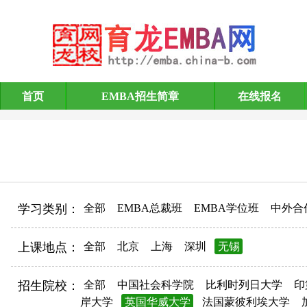
首页
EMBA招生简章
在线报名
EMBA招生简章
学习类别：
全部
EMBA总裁班
EMBA学位班
中外合
上课地点：
全部
北京
上海
深圳
无锡
招生院校：
全部
中国社会科学院
比利时列日大学
印
岸大学
英国华威大学
法国蒙彼利埃大学