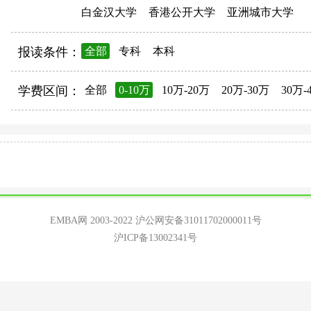
白金汉大学
香港公开大学
亚洲城市大学
报读条件：
全部
专科
本科
学费区间：
全部
0-10万
10万-20万
20万-30万
30万-
EMBA网 2003-2022
沪公网安备31011702000011号
沪ICP备13002341号