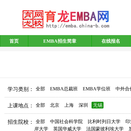
首页
EMBA招生简章
在线报名
EMBA招生简章
学习类别：
全部
EMBA总裁班
EMBA学位班
中外合
上课地点：
全部
北京
上海
深圳
无锡
招生院校：
全部
中国社会科学院
比利时列日大学
印
岸大学
英国华威大学
法国蒙彼利埃大学